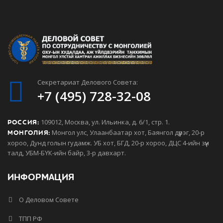
Секретариат Делового Совета:
+7 (495) 728-32-08
109012, Москва, ул. Ильинка, д. 6/1, стр. 1.
РОССИЯ:
Монгол улс, Улаанбаатар хот, Баянгол дүүрэг, 20-р
МОНГОЛИЯ:
хороо, Дунд голын гудамж. УБ хот, БГД, 20-р хороо, ДЦС 4-ийн зүүн
талд, УБМ-БҮК-ийн байр, 3-р давхарт.
ИНФОРМАЦИЯ
О Деловом Совете
ТПП РФ