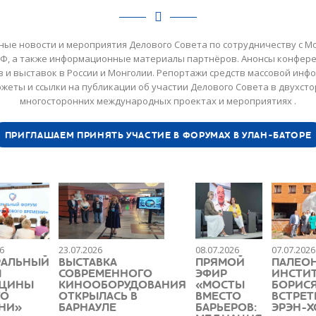
ные новости и мероприятия Делового Совета по сотрудничеству с М
РФ, а также информационные материалы партнёров. Анонсы конфере
 и выставок в России и Монголии. Репортажи средств массовой инф
жеты и ссылки на публикации об участии Делового Совета в двухсто
многосторонних международных проектах и мероприятиях .
ПРИГЛАШАЕМ ПРИНЯТЬ УЧАСТИЕ В ФОРУМАХ В УЛАН-БАТОРЕ
6
23.07.2026
08.07.2026
07.07.2026
РАЛЬНЫЙ
ВЫСТАВКА
ПРЯМОЙ
ПАЛЕО
М
СОВРЕМЕННОГО
ЭФИР
ИНСТИТУ
ЩИНЫ
КИНООБОРУДОВАНИЯ
«МОСТЫ
БОРИСЯ
ГО
ОТКРЫЛАСЬ В
ВМЕСТО
ВСТРЕТ
НИ»
БАРНАУЛЕ
БАРЬЕРОВ:
ЭРЭН-Х