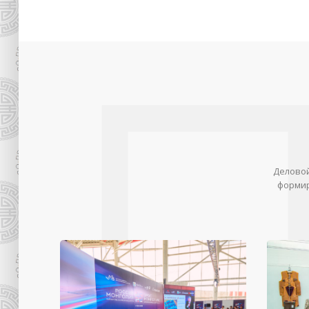
Деловой
формир