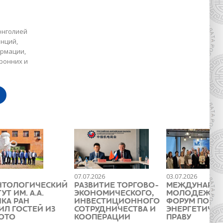
онголией
нций,
ормации,
ронних и
07.07.2026
03.07.2026
НТОЛОГИЧЕСКИЙ
РАЗВИТИЕ ТОРГОВО-
МЕЖДУНАРО
Т ИМ. А.А.
ЭКОНОМИЧЕСКОГО,
МОЛОДЕЖН
КА РАН
ИНВЕСТИЦИОННОГО
ФОРУМ ПО
ИЛ ГОСТЕЙ ИЗ
СОТРУДНИЧЕСТВА И
ЭНЕРГЕТИЧЕ
ОТО
КООПЕРАЦИИ
ПРАВУ