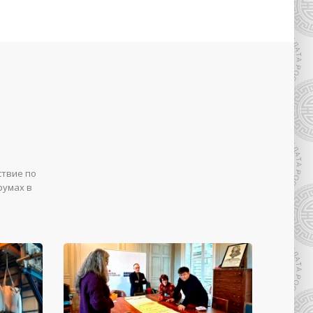
ствие по
румах в