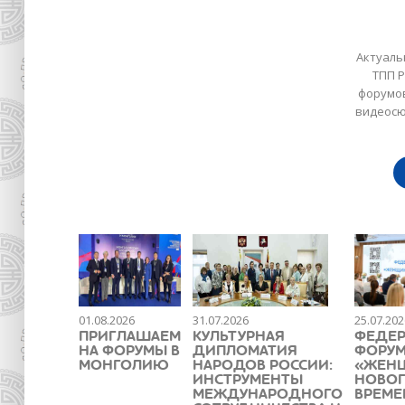
Актуаль
ТПП 
форумов
видеосю
01.08.2026
31.07.2026
25.07.202
ПРИГЛАШАЕМ
КУЛЬТУРНАЯ
ФЕДЕ
НА ФОРУМЫ В
ДИПЛОМАТИЯ
ФОРУ
МОНГОЛИЮ
НАРОДОВ РОССИИ:
«ЖЕН
ИНСТРУМЕНТЫ
НОВО
МЕЖДУНАРОДНОГО
ВРЕМЕ