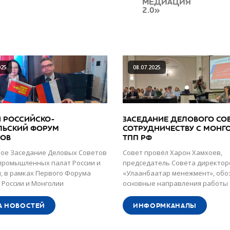
МЕДИАЦИЯ
2.0»
025
08.07.2025
 РОССИЙСКО-
ЗАСЕДАНИЕ ДЕЛОВОГО СОВ
ЛЬСКИЙ ФОРУМ
СОТРУДНИЧЕСТВУ С МОНГ
НОВ
ТПП РФ
ое Заседание Деловых Советов
Совет провёл Харон Хамхоев,
промышленных палат России и
председатель Совета директор
, в рамках Первого Форума
«Улаанбаатар менежмент», обо
 России и Монголии
основные направления работы
А НОВОСТЕЙ
ИНФОРМКАНАЛЫ