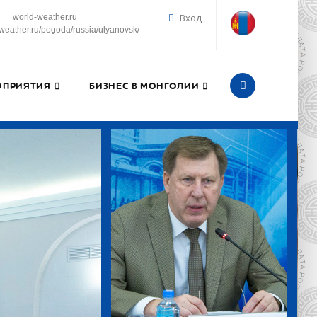
Вход
world-weather.ru
d-weather.ru/pogoda/russia/ulyanovsk/
ОПРИЯТИЯ
БИЗНЕС В МОНГОЛИИ