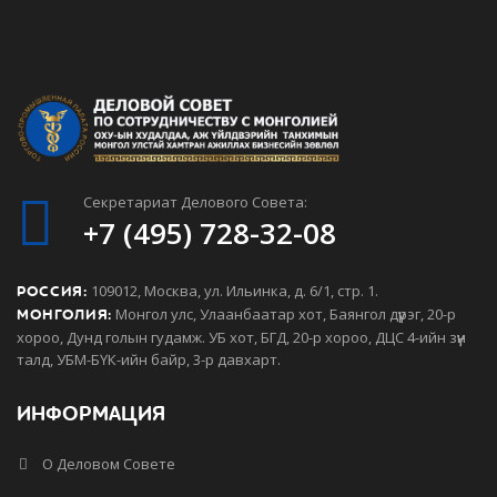
Секретариат Делового Совета:
+7 (495) 728-32-08
109012, Москва, ул. Ильинка, д. 6/1, стр. 1.
РОССИЯ:
Монгол улс, Улаанбаатар хот, Баянгол дүүрэг, 20-р
МОНГОЛИЯ:
хороо, Дунд голын гудамж. УБ хот, БГД, 20-р хороо, ДЦС 4-ийн зүүн
талд, УБМ-БҮК-ийн байр, 3-р давхарт.
ИНФОРМАЦИЯ
О Деловом Совете