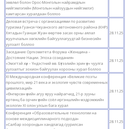
зөвлөл болон Орос-Монголын найрамдлын
нийгэмлэгийн (Монголын найзуудын нийгэмлэг)
хамтарсан хуралдаан боллоо
Деловая встреча с организациями по развитию
туризма Гуанси-Чжуанского автономного района (КНР)
Хятадын Гуанши Жуан өөртөө засах орны аялал
28.11.25
жуулчлалын хөгжлийн байгууллагуудтай бизнесийн
уулзалт боллоо
Заседание Оргкомитета Форума «Женщина –
Достояние Нации. Эпоха созидания»
28.11.25
«Эмэгтэй хүн – Үндэстний өв. Бүтээлийн эрин үе» чуулга
уулзалтыг зохион байгуулах хорооны хурал боллоо
ХI Международная конференция «Великие поэты
прошлого, мир 21 века и экология чувств современных
цивилизаций»
28.11.25
«Өнгөрсөн үеийн агуу яруу найрагчид, 21-р зууны
ертөнц ба орчин үеийн соёл иргэншлийн мэдрэмжийн
экологи» XI олон улсын бага хурал
Конференция «Образовательные технологии на
основе междисциплинарного подхода»
28.11.25
«Салбар хоорондын хандлагад суурилсан