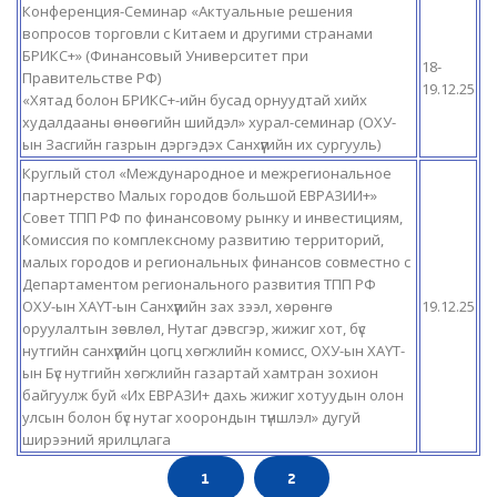
Конференция-Семинар «Актуальные решения
вопросов торговли с Китаем и другими странами
БРИКС+» (Финансовый Университет при
18-
Правительстве РФ)
19.12.25
«Хятад болон БРИКС+-ийн бусад орнуудтай хийх
худалдааны өнөөгийн шийдэл» хурал-семинар (ОХУ-
ын Засгийн газрын дэргэдэх Санхүүгийн их сургууль)
Круглый стол «Международное и межрегиональное
партнерство Малых городов большой ЕВРАЗИИ+»
Совет ТПП РФ по финансовому рынку и инвестициям,
Комиссия по комплексному развитию территорий,
малых городов и региональных финансов совместно с
Департаментом регионального развития ТПП РФ
ОХУ-ын ХАҮТ-ын Санхүүгийн зах зээл, хөрөнгө
19.12.25
оруулалтын зөвлөл, Нутаг дэвсгэр, жижиг хот, бүс
нутгийн санхүүгийн цогц хөгжлийн комисс, ОХУ-ын ХАҮТ-
ын Бүс нутгийн хөгжлийн газартай хамтран зохион
байгуулж буй «Их ЕВРАЗИ+ дахь жижиг хотуудын олон
улсын болон бүс нутаг хоорондын түншлэл» дугуй
ширээний ярилцлага
1
2