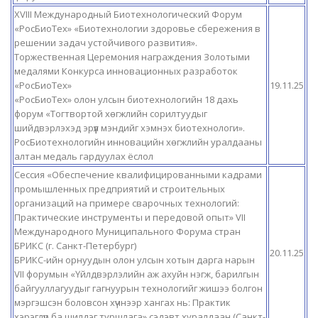
XVIII Международный Биотехнологический Форум
«РосБиоТех» «Биотехнологии здоровье сбережения в
решении задач устойчивого развития».
Торжественная Церемония награждения Золотыми
медалями Конкурса инновационных разработок
«РосБиоТех»
19.11.25
«РосБиоТех» олон улсын биотехнологийн 18 дахь
форум «Тогтвортой хөгжлийн сорилтуудыг
шийдвэрлэхэд эрүүл мэндийг хэмнэх биотехнологи».
РосБиотехнологийн инновацийн хөгжлийн уралдааны
алтан медаль гардуулах ёслол
Сессия «Обеспечение квалифицированными кадрами
промышленных предприятий и строительных
организаций на примере сварочных технологий:
Практические инструменты и передовой опыт» VII
Международного Муниципального Форума стран
БРИКС (г. Санкт-Петербург)
20.11.25
БРИКС-ийн орнуудын олон улсын хотын дарга нарын
VII форумын «Үйлдвэрлэлийн аж ахуйн нэгж, барилгын
байгууллагуудыг гагнуурын технологийг жишээ болгон
мэргэшсэн боловсон хүчнээр хангах нь: Практик
хэрэглүүр ба шилдэг туршлага» сэдэвт хуралдаан (Санкт-