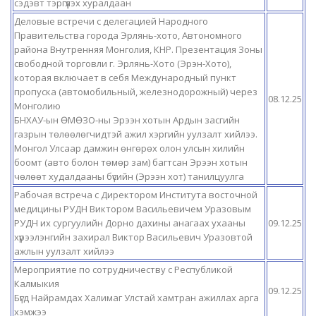
сэдэвт тэргүүлэх хуралдаан
Деловые встречи с делегацией Народного
Правительства города Эрлянь-хото, Автономного
района Внутренняя Монголия, КНР. Презентация Зоны
свободной торговли г. Эрлянь-Хото (Эрэн-Хото),
которая включает в себя Международный пункт
пропуска (автомобильный, железнодорожный) через
08.12.25
Монголию
БНХАУ-ын ӨМӨЗО-ны Эрээн хотын Ардын засгийн
газрын төлөөлөгчидтэй ажил хэргийн уулзалт хийлээ.
Монгол Улсаар дамжин өнгөрөх олон улсын хилийн
боомт (авто болон төмөр зам) багтсан Эрээн хотын
чөлөөт худалдааны бүсийн (Эрээн хот) танилцуулга
Рабочая встреча с Директором Института восточной
медицины РУДН Виктором Васильевичем Уразовым
РУДН их сургуулийн Дорно дахины анагаах ухааны
09.12.25
хүрээлэнгийн захирал Виктор Васильевич Уразовтой
ажлын уулзалт хийлээ
Мероприятие по сотрудничеству с Республикой
Калмыкия
09.12.25
Бүгд Найрамдах Халимаг Улстай хамтран ажиллах арга
хэмжээ