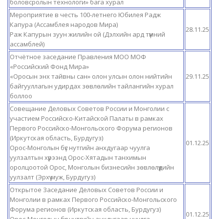
боловсролын технологи» бага хурал
Мероприятие в честь 100-летнего Юбилея Радж
Капура (Ассамблея народов Мира)
28.11.25
Раж Капурын зуун жилийн ой (Дэлхийн ард түмний
ассамблей)
Отчётное заседание Правления МОО МОФ
«Российский Фонд Мира»
«Оросын энх тайвны сан» олон улсын олон нийтийн
29.11.25
байгууллагын удирдах зөвлөлийн тайлангийн хурал
боллоо
Совещание Деловых Советов России и Монголии с
участием Российско-Китайской Палаты в рамках
Первого Российско-Монгольского Форума регионов
(Иркутская область, Бурдугуз)
01.12.25
Орос-Монголын бүс нутгийн анхдугаар чуулга
уулзалтын хүрээнд Орос-Хятадын танхимын
оролцоотой Орос, Монголын бизнесийн зөвлөлүүдийн
уулзалт (Эрхүү муж, Бурдугуз)
Открытое Заседание Деловых Советов России и
Монголии в рамках Первого Российско-Монгольского
Форума регионов (Иркутская область, Бурдугуз)
01.12.25
Орос-Монголын бүс нутгийн анхдугаар чуулга