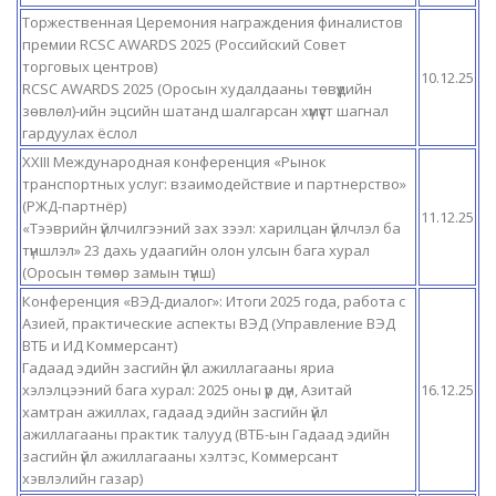
Торжественная Церемония награждения финалистов
премии RCSC AWARDS 2025 (Российский Совет
торговых центров)
10.12.25
RCSC AWARDS 2025 (Оросын худалдааны төвүүдийн
зөвлөл)-ийн эцсийн шатанд шалгарсан хүмүүст шагнал
гардуулах ёслол
XXIII Международная конференция «Рынок
транспортных услуг: взаимодействие и партнерство»
(РЖД-партнёр)
11.12.25
«Тээврийн үйлчилгээний зах зээл: харилцан үйлчлэл ба
түншлэл» 23 дахь удаагийн олон улсын бага хурал
(Оросын төмөр замын түнш)
Конференция «ВЭД-диалог»: Итоги 2025 года, работа с
Азией, практические аспекты ВЭД (Управление ВЭД
ВТБ и ИД Коммерсант)
Гадаад эдийн засгийн үйл ажиллагааны яриа
хэлэлцээний бага хурал: 2025 оны үр дүн, Азитай
16.12.25
хамтран ажиллах, гадаад эдийн засгийн үйл
ажиллагааны практик талууд (ВТБ-ын Гадаад эдийн
засгийн үйл ажиллагааны хэлтэс, Коммерсант
хэвлэлийн газар)