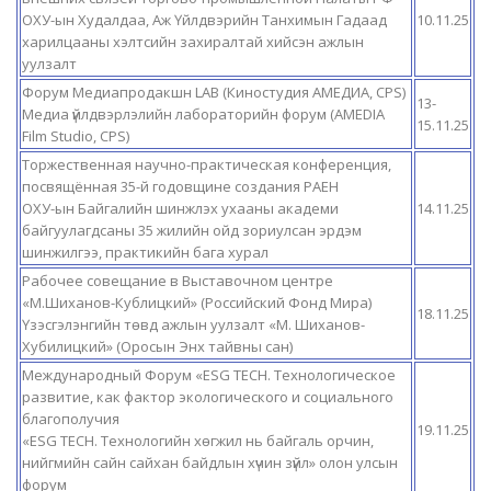
ОХУ-ын Худалдаа, Аж Үйлдвэрийн Танхимын Гадаад
10.11.25
харилцааны хэлтсийн захиралтай хийсэн ажлын
уулзалт
Форум Медиапродакшн LAB (Киностудия АМЕДИА, CPS)
13-
Медиа үйлдвэрлэлийн лабораторийн форум (AMEDIA
15.11.25
Film Studio, CPS)
Торжественная научно-практическая конференция,
посвящённая 35-й годовщине создания РАЕН
ОХУ-ын Байгалийн шинжлэх ухааны академи
14.11.25
байгуулагдсаны 35 жилийн ойд зориулсан эрдэм
шинжилгээ, практикийн бага хурал
Рабочее совещание в Выставочном центре
«М.Шиханов-Кублицкий» (Российский Фонд Мира)
18.11.25
Үзэсгэлэнгийн төвд ажлын уулзалт «М. Шиханов-
Хубилицкий» (Оросын Энх тайвны сан)
Международный Форум «ESG TECH. Технологическое
развитие, как фактор экологического и социального
благополучия
19.11.25
«ESG TECH. Технологийн хөгжил нь байгаль орчин,
нийгмийн сайн сайхан байдлын хүчин зүйл» олон улсын
форум