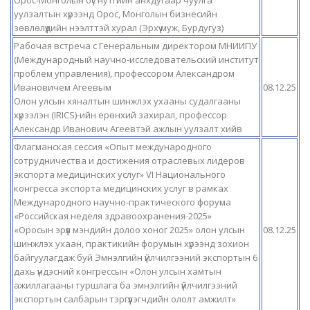
уулзалтын хүрээнд Орос, Монголын бизнесийн
зөвлөлүүдийн нээлттэй хурал (Эрхүү муж, Бурдугуз)
Рабочая встреча с Генеральным директором МНИИПУ
(Международный научно-исследовательский институт
проблем управления), профессором Александром
Ивановичем Агеевым
08.12.25
Олон улсын хяналтын шинжлэх ухааны судалгааны
хүрээлэн (IRICS)-ийн ерөнхий захирал, профессор
Александр Иванович Агеевтэй ажлын уулзалт хийв
Флагманская сессия «Опыт международного
сотрудничества и достижения отраслевых лидеров
экспорта медицинских услуг» VI Национального
конгресса экспорта медицинских услуг в рамках
Международного научно-практического форума
«Российская неделя здравоохранения-2025»
«Оросын эрүүл мэндийн долоо хоног 2025» олон улсын
08.12.25
шинжлэх ухаан, практикийн форумын хүрээнд зохион
байгуулагдаж буй Эмнэлгийн үйлчилгээний экспортын 6
дахь үндэсний конгрессын «Олон улсын хамтын
ажиллагааны туршлага ба эмнэлгийн үйлчилгээний
экспортын салбарын тэргүүлэгчдийн ололт амжилт»