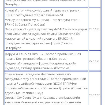
Петербург)
Круглый стол «Международный туризм в странах
БРИКС: сотрудничество и развитие» VII
Международного Муниципального Форума стран
БРИКС (г. Санкт-Петербург)
Олон улсын VII чуулга уулзалтад «БРИКС-ийн орнуудын
20.11.25
олон улсын аялал жуулчлал: хамтын ажиллагаа ба
хөгжил» дугуй ширээний ярилцлага БРИКС-ийн
орнуудын хотын дарга нарын форум (Санкт-
Петербург)
Форум «Сельская Жизнь». Торгово-промышленная
палата Костромской области (г.Кострома)
27.11.25
«Хөдөөгийн амьдрал» форум. Кострома мужийн
Худалдаа, аж үйлдвэрийн танхим (Кострома)
Совместное Заседание Делового совета по
сотрудничеству с Монголией Торгово-промышленной
палаты Российской Федерации (ДССМ ТПП РФ) и
Российско-Монгольского Общества Дружбы (Общества
друзей Монголии) (ОРМД)
28.11.25
Оросын Холбооны Улсын Худалдаа, аж үйлдвэрийн
танхимын Монголтой хамтран ажиллах бизнесийн