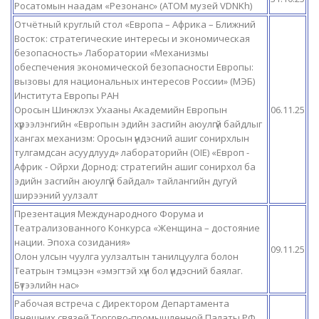
Росатомын наадам «Резонанс» (АТОМ музей VDNKh)
Отчётный круглый стол «Европа – Африка – Ближний
Восток: стратегические интересы и экономическая
безопасность» Лаборатории «Механизмы
обеспечения экономической безопасности Европы:
вызовы для национальных интересов России» (МЭБ)
Института Европы РАН
Оросын Шинжлэх Ухааны Академийн Европын
06.11.25
хүрээлэнгийн «Европын эдийн засгийн аюулгүй байдлыг
хангах механизм: Оросын үндэсний ашиг сонирхлын
тулгамдсан асуудлууд» лабораторийн (OIE) «Европ -
Африк - Ойрхи Дорнод: стратегийн ашиг сонирхол ба
эдийн засгийн аюулгүй байдал» тайлангийн дугуй
ширээний уулзалт
Презентация Международного Форума и
Театрализованного Конкурса «Женщина – достояние
нации. Эпоха созидания»
09.11.25
Олон улсын чуулга уулзалтын танилцуулга болон
Театрын тэмцээн «эмэгтэй хүн бол үндэсний баялаг.
Бүтээлийн нас»
Рабочая встреча с Директором Департамента
внешних связей Торгово-промышленной Палаты РФ